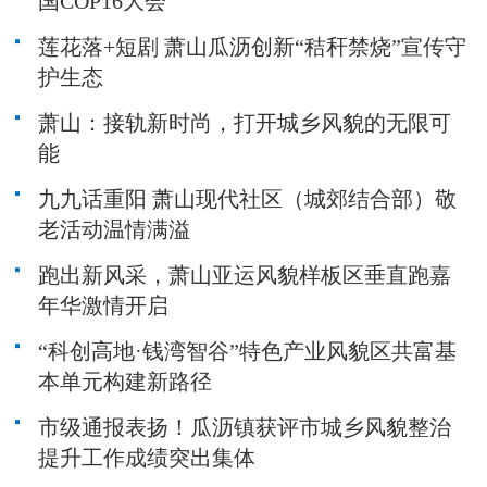
国COP16大会
莲花落+短剧 萧山瓜沥创新“秸秆禁烧”宣传守
护生态
萧山：接轨新时尚，打开城乡风貌的无限可
能
九九话重阳 萧山现代社区（城郊结合部）敬
老活动温情满溢
跑出新风采，萧山亚运风貌样板区垂直跑嘉
年华激情开启
“科创高地·钱湾智谷”特色产业风貌区共富基
本单元构建新路径
市级通报表扬！瓜沥镇获评市城乡风貌整治
提升工作成绩突出集体