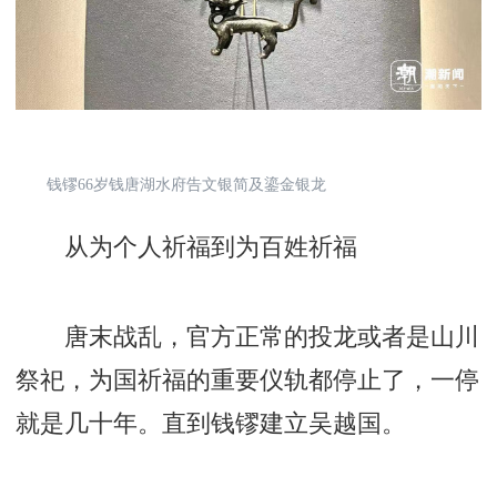
钱镠66岁钱唐湖水府告文银简及鎏金银龙
从为个人祈福到为百姓祈福
唐末战乱，官方正常的投龙或者是山川
祭祀，为国祈福的重要仪轨都停止了，一停
就是几十年。直到钱镠建立吴越国。