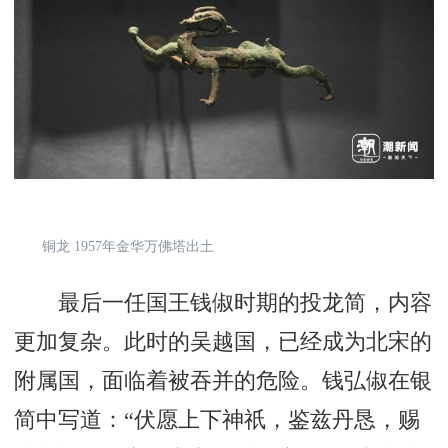
铜龙 1957年金华万佛塔出土
最后一任国王钱俶时期的投龙简，内容
更加复杂。此时的吴越国，已经成为北宋的
附属国，面临着被吞并的危险。钱弘俶在银
简中写道：“伏愿上下神祇，鉴兹丹恳，赐