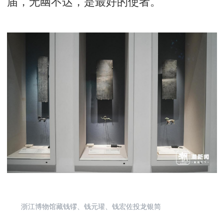
届，无幽不达，是最好的使者。
浙江博物馆藏钱镠、钱元瓘、钱宏佐投龙银简