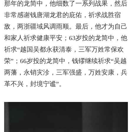
那年的龙简中，他细数了一系列战果，然后
非常感谢钱唐湖龙君的庇佑，祈求战胜宿
敌，两浙疆域风调雨顺。最后，他才为自己
和家人祈求健康平安；63岁投的龙简中，他
祈求“越国吴都永获清泰，三军万姓常保欢
荣”；66岁投的龙简中，钱镠继续祈求“吴越
两藩，永销灾沴，三军强盛，万姓安康，兵
革不兴，封境宁谧”。