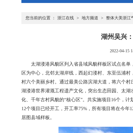
您当前的位置 ：
浙江在线
>
地方频道
>
整体大美浙江
湖州吴兴
2022-04-15 1
太湖溇港风貌区列入省县域风貌样板区试点名单，
区为中心，北邻太湖岸线，西起幻溇村、东至伍浦村
村六个美丽乡村。通过最美公路滨湖大道，将六个村庄
湖溇港世界灌溉工程遗产文化，突出生态田园、太湖
化、千年古村风貌的“核心区”。共实施项目16个，计划总
12个项目已经开工，开工率75%，所有项目将在今年
居图县域样板。