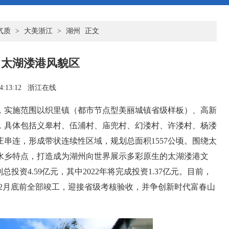
气质
>
大美浙江
>
湖州
正文
：太湖溇港风貌区
4:13:12
浙江在线
实施范围以织里镇（都市节点型美丽城镇省级样板）、高新
，具体包括义皋村、伍浦村、庙兜村、幻溇村、许溇村、杨溇
串连，形成带状连续性区域，规划总面积1557公顷。围绕太
水乡特点，打造成为湖州向世界展示多彩原生的太湖溇港文
投资4.59亿元，其中2022年将完成投资1.37亿元。目前，
12月底前全部竣工，迎接省级考核验收，并争创新时代富春山