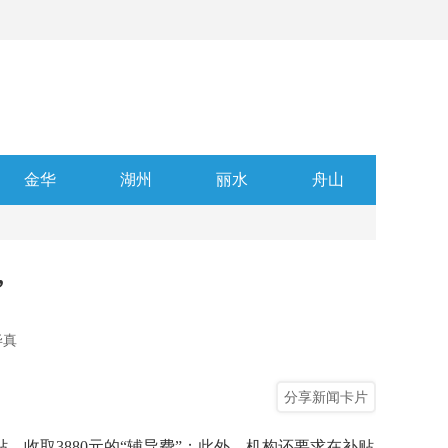
金华
湖州
丽水
舟山
”
毕真
分享新闻卡片
取3880元的“辅导费”；此外，机构还要求在补贴