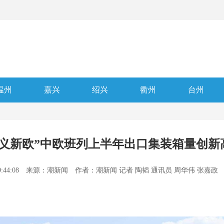
温州
嘉兴
绍兴
衢州
台州
“义新欧”中欧班列上半年出口集装箱量创新
9:44:08
来源：潮新闻
作者：潮新闻 记者 陶韬 通讯员 周华伟 张嘉政