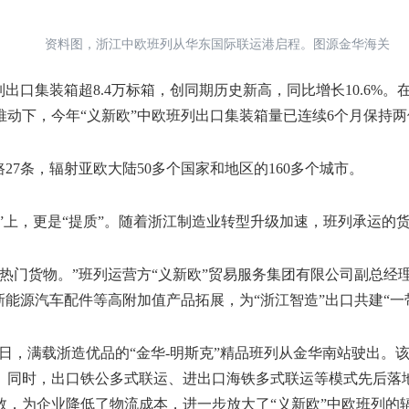
资料图，浙江中欧班列从华东国际联运港启程。图源金华海关
口集装箱超8.4万标箱，创同期历史新高，同比增长10.6%
动下，今年“义新欧”中欧班列出口集装箱量已连续6个月保持
7条，辐射亚欧大陆50多个国家和地区的160多个城市。
上，更是“提质”。随着浙江制造业转型升级加速，班列承运的
门货物。”班列运营方“义新欧”贸易服务集团有限公司副总经理
新能源汽车配件等高附加值产品拓展，为“浙江智造”出口共建“
日，满载浙造优品的“金华-明斯克”精品班列从金华南站驶出。
天。同时，出口铁公多式联运、进出口海铁多式联运等模式先后落
数，为企业降低了物流成本，进一步放大了“义新欧”中欧班列的