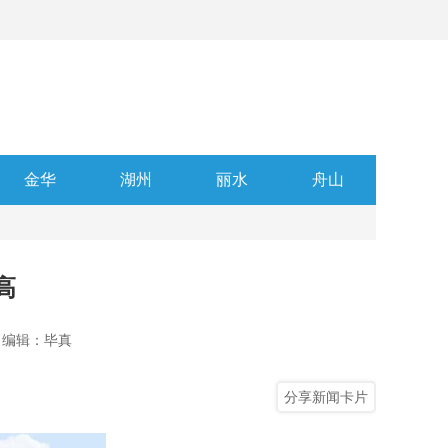
金华
湖州
丽水
舟山
高
编辑：毕真
分享新闻卡片