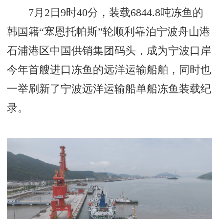
7月2日9时40分，装载6844.8吨冻鱼的
韩国籍“塞恩托帕斯”轮顺利靠泊宁波舟山港
石浦港区中国供销集团码头，成为宁波口岸
今年首艘进口冻鱼的远洋运输船舶，同时也
一举刷新了宁波远洋运输船单船冻鱼装载纪
录。