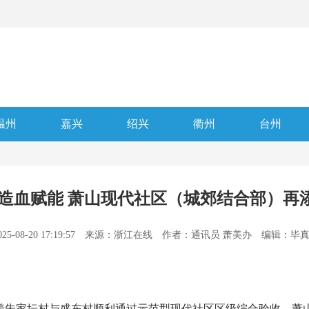
温州
嘉兴
绍兴
衢州
台州
 造血赋能 萧山现代社区（城郊结合部）再添
025-08-20 17:19:57
来源：浙江在线
作者：通讯员 萧美办
编辑：毕
着朱家坛村与盛东村顺利通过示范型现代社区区级综合验收，萧山