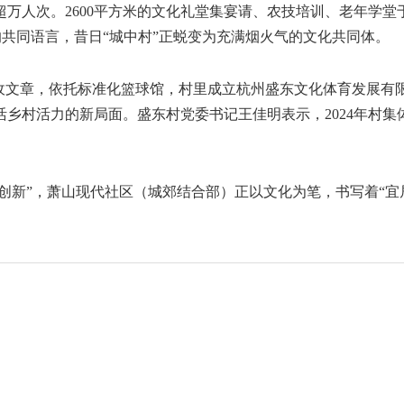
万人次。2600平方米的文化礼堂集宴请、农技培训、老年学堂
”的共同语言，昔日“城中村”正蜕变为充满烟火气的文化共同体。
文章，依托标准化篮球馆，村里成立杭州盛东文化体育发展有
村活力的新局面。盛东村党委书记王佳明表示，2024年村集体收入
新”，萧山现代社区（城郊结合部）正以文化为笔，书写着“宜居