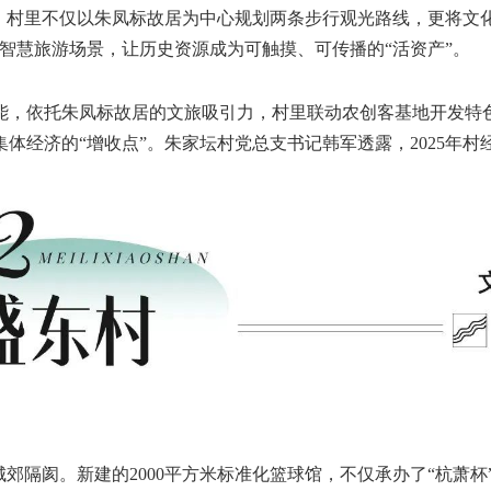
村里不仅以朱凤标故居为中心规划两条步行观光路线，更将文
的智慧旅游场景，让历史资源成为可触摸、可传播的“活资产”。
，依托朱凤标故居的文旅吸引力，村里联动农创客基地开发特色
经济的“增收点”。朱家坛村党总支书记韩军透露，2025年村经营
隔阂。新建的2000平方米标准化篮球馆，不仅承办了“杭萧杯