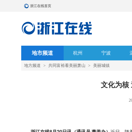
浙江在线首页
地市频道
杭州
宁波
地方频道
>
共同富裕看美丽萧山
>
美丽城镇
文化为核
2
浙江在线8月20日讯
（通讯员 萧美办）
近日，随