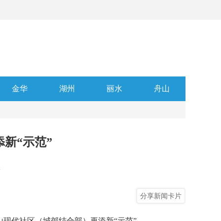
金华
湖州
丽水
舟山
新“示范”
真
分享新闻卡片
现代社区（城郊结合部）再添新“示范”。