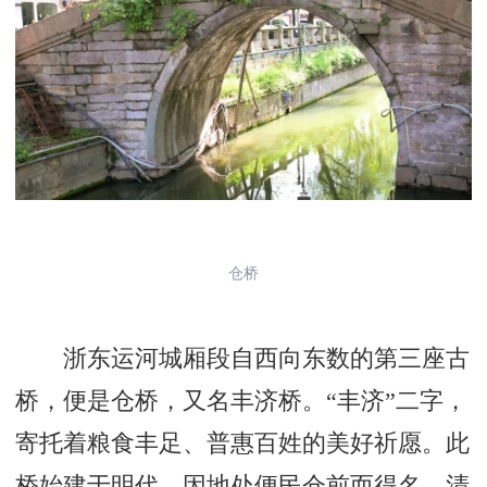
仓桥
浙东运河城厢段自西向东数的第三座古
桥，便是仓桥，又名丰济桥。“丰济”二字，
寄托着粮食丰足、普惠百姓的美好祈愿。此
桥始建于明代，因地处便民仓前而得名，清