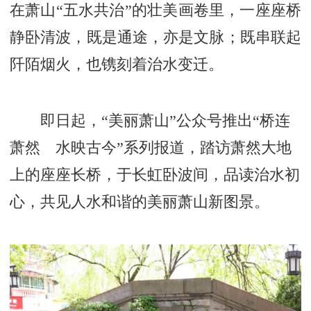
在萧山“五水共治”的壮美画卷里，一座座桥
静卧清波，既是通途，亦是文脉；既串联起
阡陌烟火，也镌刻着治水变迁。
即日起，“美丽萧山”公众号推出“桥连
萧然 水映古今”系列报道，踏访萧然大地
上的座座长桥，于长虹卧波间，品读治水初
心，共见人水和谐的美丽萧山新图景。