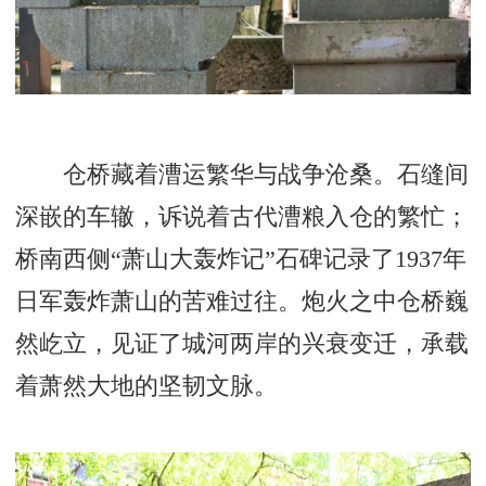
仓桥藏着漕运繁华与战争沧桑。石缝间
深嵌的车辙，诉说着古代漕粮入仓的繁忙；
桥南西侧“萧山大轰炸记”石碑记录了1937年
日军轰炸萧山的苦难过往。炮火之中仓桥巍
然屹立，见证了城河两岸的兴衰变迁，承载
着萧然大地的坚韧文脉。